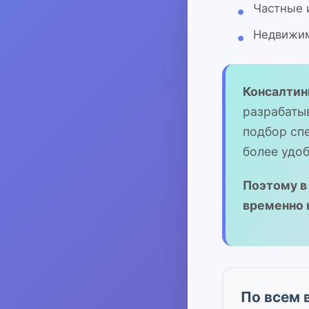
Частные 
Недвижим
Консалти
разрабаты
подбор сп
более удо
Поэтому в
временно 
По всем 