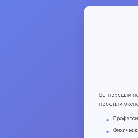
Вы перешли н
профили экспе
Професси
Физическ