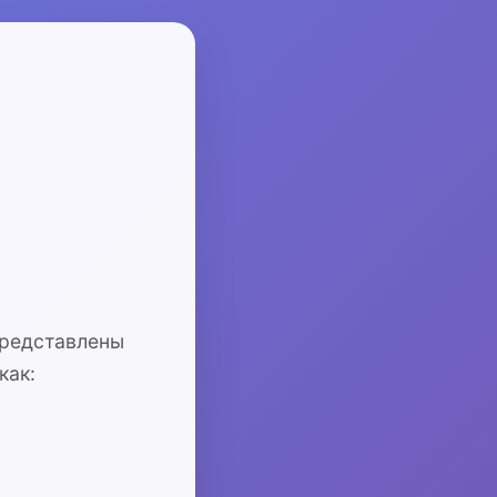
представлены
как: