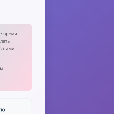
е время
лать
с ними
ru
по